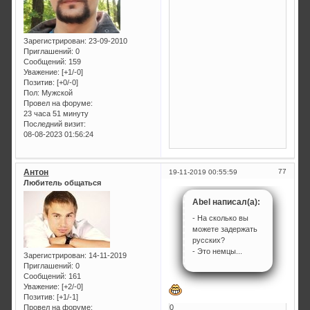
Зарегистрирован
: 23-09-2010
Приглашений:
0
Сообщений:
159
Уважение:
[+1/-0]
Позитив:
[+0/-0]
Пол:
Мужской
Провел на форуме:
23 часа 51 минуту
Последний визит:
08-08-2023 01:56:24
Антон
77
19-11-2019 00:55:59
Любитель общаться
Abel написал(а):
- На сколько вы
можете задержать
русских?
- Это немцы...
Зарегистрирован
: 14-11-2019
Приглашений:
0
Сообщений:
161
Уважение:
[+2/-0]
Позитив:
[+1/-1]
0
Провел на форуме: