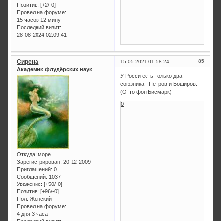
Позитив:
[+2/-0]
Провел на форуме:
15 часов 12 минут
Последний визит:
28-08-2024 02:09:41
Сирена
85
15-05-2021 01:58:24
Академик флудёрских наук
У Росси есть только два
союзника - Петров и Боширов.
(Отто фон Бисмарк)
0
Откуда:
море
Зарегистрирован
: 20-12-2009
Приглашений:
0
Сообщений:
1037
Уважение:
[+50/-0]
Позитив:
[+96/-0]
Пол:
Женский
Провел на форуме:
4 дня 3 часа
Последний визит: