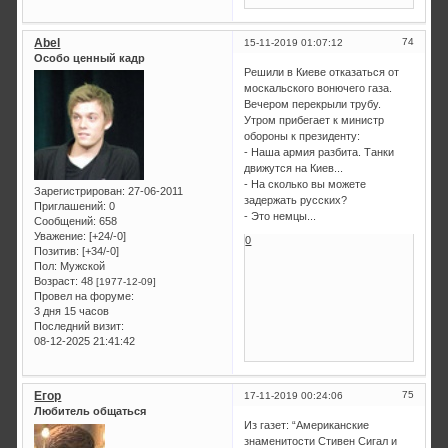
Abel
74
15-11-2019 01:07:12
Особо ценный кадр
Решили в Киеве отказаться от
москальского вонючего газа.
Вечером перекрыли трубу.
Утром прибегает к министр
обороны к президенту:
- Наша армия разбита. Танки
движутся на Киев...
- На сколько вы можете
Зарегистрирован
: 27-06-2011
задержать русских?
Приглашений:
0
- Это немцы...
Сообщений:
658
Уважение:
[+24/-0]
0
Позитив:
[+34/-0]
Пол:
Мужской
Возраст:
48
[1977-12-09]
Провел на форуме:
3 дня 15 часов
Последний визит:
08-12-2025 21:41:42
Егор
75
17-11-2019 00:24:06
Любитель общаться
Из газет: “Американские
знаменитости Стивен Сигал и