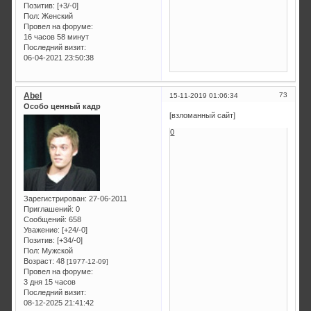
Позитив:
[+3/-0]
Пол:
Женский
Провел на форуме:
16 часов 58 минут
Последний визит:
06-04-2021 23:50:38
Abel
73
15-11-2019 01:06:34
Особо ценный кадр
[взломанный сайт]
0
Зарегистрирован
: 27-06-2011
Приглашений:
0
Сообщений:
658
Уважение:
[+24/-0]
Позитив:
[+34/-0]
Пол:
Мужской
Возраст:
48
[1977-12-09]
Провел на форуме:
3 дня 15 часов
Последний визит:
08-12-2025 21:41:42