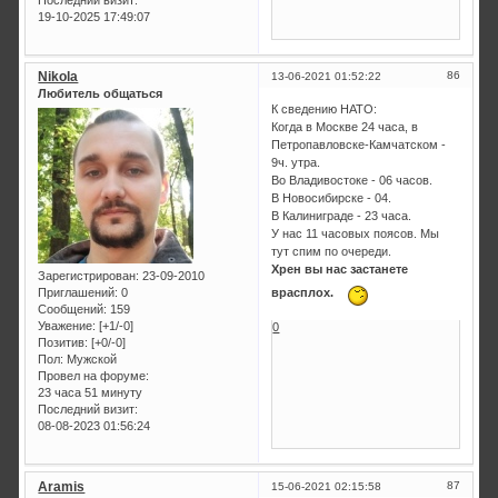
19-10-2025 17:49:07
Nikola
86
13-06-2021 01:52:22
Любитель общаться
К сведению НАТО:
Когда в Москве 24 часа, в
Петропавловске-Камчатском -
9ч. утра.
Во Владивостоке - 06 часов.
В Новосибирске - 04.
В Калиниграде - 23 часа.
У нас 11 часовых поясов. Мы
тут спим по очереди.
Хрен вы нас застанете
Зарегистрирован
: 23-09-2010
Приглашений:
0
врасплох.
Сообщений:
159
Уважение:
[+1/-0]
0
Позитив:
[+0/-0]
Пол:
Мужской
Провел на форуме:
23 часа 51 минуту
Последний визит:
08-08-2023 01:56:24
Aramis
87
15-06-2021 02:15:58