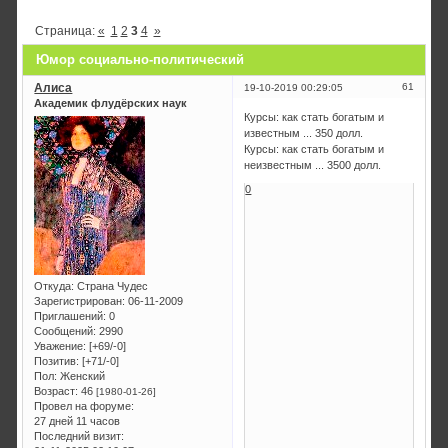
Страница:
«
1
2
3
4
»
Юмор социально-политический
Алиса
61
19-10-2019 00:29:05
Академик флудёрских наук
Курсы: как стать богатым и
известным ... 350 долл.
Курсы: как стать богатым и
неизвестным ... 3500 долл.
0
Откуда:
Страна Чудес
Зарегистрирован
: 06-11-2009
Приглашений:
0
Сообщений:
2990
Уважение:
[+69/-0]
Позитив:
[+71/-0]
Пол:
Женский
Возраст:
46
[1980-01-26]
Провел на форуме:
27 дней 11 часов
Последний визит: