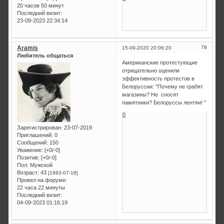
20 часов 50 минут
Последний визит:
23-09-2023 22:34:14
Aramis
78
15-09-2020 20:06:20
Любитель общаться
Американские протестующие
отрицательно оценили
эффективность протестов в
Белоруссии: "Почему не грабят
магазины? Не сносят
памятники? Белоруссы лентяи! "
0
Зарегистрирован
: 23-07-2019
Приглашений:
0
Сообщений:
150
Уважение:
[+0/-0]
Позитив:
[+0/-0]
Пол:
Мужской
Возраст:
43
[1983-07-18]
Провел на форуме:
22 часа 22 минуты
Последний визит:
04-09-2023 01:16:19