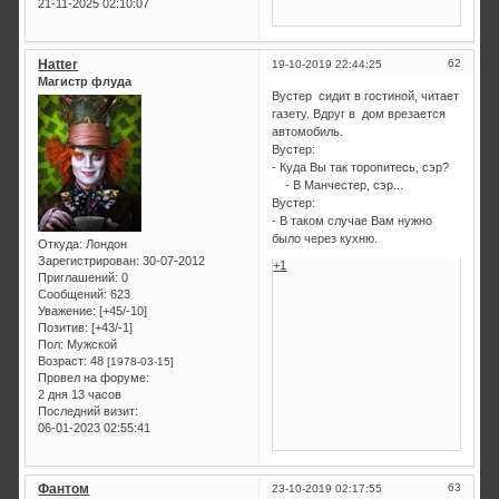
21-11-2025 02:10:07
Hatter
62
19-10-2019 22:44:25
Магистр флуда
Вустер сидит в гостиной, читает
газету. Вдруг в дом врезается
автомобиль.
Вустер:
- Куда Вы так торопитесь, сэр?
- В Манчестер, сэр...
Вустер:
- В таком случае Вам нужно
было через кухню.
Откуда:
Лондон
Зарегистрирован
: 30-07-2012
+1
Приглашений:
0
Сообщений:
623
Уважение:
[+45/-10]
Позитив:
[+43/-1]
Пол:
Мужской
Возраст:
48
[1978-03-15]
Провел на форуме:
2 дня 13 часов
Последний визит:
06-01-2023 02:55:41
Фантом
63
23-10-2019 02:17:55