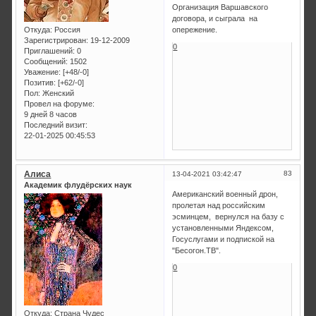
Организация Варшавского
договора, и сыграла на
Откуда:
Россия
опережение.
Зарегистрирован
: 19-12-2009
0
Приглашений:
0
Сообщений:
1502
Уважение:
[+48/-0]
Позитив:
[+62/-0]
Пол:
Женский
Провел на форуме:
9 дней 8 часов
Последний визит:
22-01-2025 00:45:53
Алиса
83
13-04-2021 03:42:47
Академик флудёрских наук
Американский военный дрон,
пролетая над российским
эсминцем, вернулся на базу с
установленными Яндексом,
Госуслугами и подпиской на
"Бесогон.ТВ".
0
Откуда:
Страна Чудес