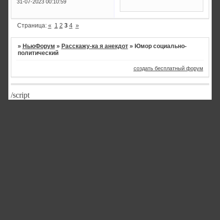
31-07-2023 00:10:59
Страница:
«
1
2
3
4
»
»
НьюФорум
»
Расскажу-ка я анекдот
»
Юмор социально-
политический
создать бесплатный форум
/script