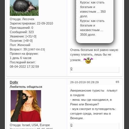
Курсы: как стать
богатым и
известным ... 350
долл.
Откуда:
Лесочек
Курсы: как стать
Зарегистрирован
: 22-09-2010
богатым и
Приглашений:
0
неизвестным ...
Сообщений:
323
3500 долл.
Уважение:
[+31/-0]
Позитив:
[+8/-0]
Пол:
Женский
Возраст:
39
[1987-04-23]
Очень богатым всё равно какую
Провел на форуме:
сумму платить, лишь бы не
1 день 6 часов
узнали.
Последний визит:
08-04-2022 17:32:59
0
Dolly
65
26-10-2019 00:28:29
Любитель общаться
Американские туристы плывут
в гондоле
- жена: мы где находимся, в
Риме или Венеции?
- муж смотрит в путеводитель:
сегодня среда, значит мы в
Венеции.
Откуда:
Israel, USA, Europe
0