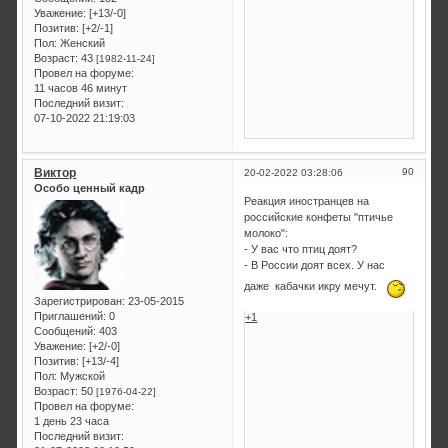
Уважение:
[+13/-0]
Позитив:
[+2/-1]
Пол:
Женский
Возраст:
43
[1982-11-24]
Провел на форуме:
11 часов 46 минут
Последний визит:
07-10-2022 21:19:03
Виктор
90
20-02-2022 03:28:06
Особо ценный кадр
Реакция иностранцев на
российские конфеты "птичье
молоко":
- У вас что птиц доят?
- В России доят всех. У нас
даже кабачки икру мечут.
Зарегистрирован
: 23-05-2015
Приглашений:
0
+1
Сообщений:
403
Уважение:
[+2/-0]
Позитив:
[+13/-4]
Пол:
Мужской
Возраст:
50
[1976-04-22]
Провел на форуме:
1 день 23 часа
Последний визит: