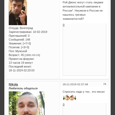
Рой Джонс могут стать лицами
антиалкогольной кампании в
России”. Неужели в России не
нашлось трезвых
знаменитостей?
0
Откуда:
Волгоград
Зарегистрирован
: 10-02-2019
Приглашений:
0
Сообщений:
148
Уважение:
[+7/-0]
Позитив:
[+3/-0]
Пол:
Мужской
Возраст:
45
[1981-03-10]
Провел на форуме:
13 часов 19 минут
Последний визит:
18-11-2024 02:20:03
Nikola
76
18-11-2019 02:37:48
Любитель общаться
Спросить надо у тех, кто писал
0