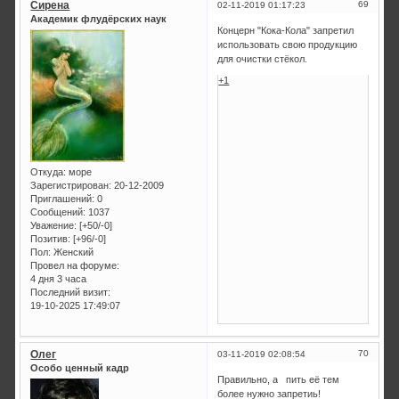
Сирена
69
02-11-2019 01:17:23
Академик флудёрских наук
Концерн "Кока-Кола" запретил
использовать свою продукцию
для очистки стёкол.
+1
Откуда:
море
Зарегистрирован
: 20-12-2009
Приглашений:
0
Сообщений:
1037
Уважение:
[+50/-0]
Позитив:
[+96/-0]
Пол:
Женский
Провел на форуме:
4 дня 3 часа
Последний визит:
19-10-2025 17:49:07
Олег
70
03-11-2019 02:08:54
Особо ценный кадр
Правильно, а пить её тем
более нужно запретиь!