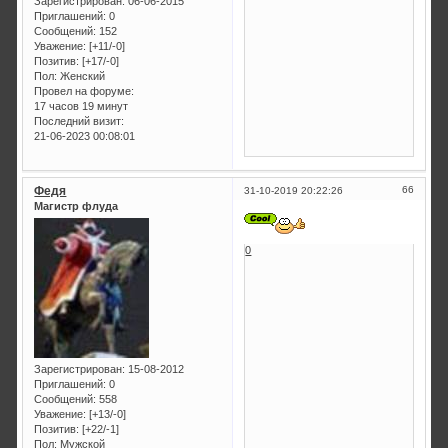
Зарегистрирован
: 06-06-2015
Приглашений:
0
Сообщений:
152
Уважение:
[+11/-0]
Позитив:
[+17/-0]
Пол:
Женский
Провел на форуме:
17 часов 19 минут
Последний визит:
21-06-2023 00:08:01
Федя
66
31-10-2019 20:22:26
Магистр флуда
0
Зарегистрирован
: 15-08-2012
Приглашений:
0
Сообщений:
558
Уважение:
[+13/-0]
Позитив:
[+22/-1]
Пол:
Мужской