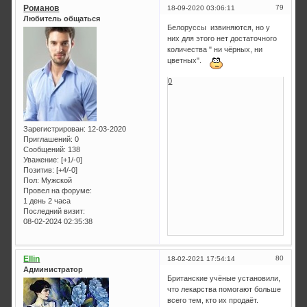
Романов
79
18-09-2020 03:06:11
Любитель общаться
Белоруссы извиняются, но у
них для этого нет достаточного
количества " ни чёрных, ни
цветных".
0
Зарегистрирован
: 12-03-2020
Приглашений:
0
Сообщений:
138
Уважение:
[+1/-0]
Позитив:
[+4/-0]
Пол:
Мужской
Провел на форуме:
1 день 2 часа
Последний визит:
08-02-2024 02:35:38
Ellin
80
18-02-2021 17:54:14
Администратор
Британские учёные установили,
что лекарства помогают больше
всего тем, кто их продаёт.