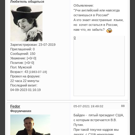
Любитель общаться
Объявление:
"Учи английский или навсегда
останешься в России!"
А кто знает иностранные языки,
но хочет остаться в России,
нам что, их забыть?
0
Зарегистрирован
: 23-07-2019
Приглашений:
0
Сообщений:
150
Уважение:
[+0/-0]
Позитив:
[+0/-0]
Пол:
Мужской
Возраст:
43
[1983-07-18]
Провел на форуме:
22 часа 22 минуты
Последний визит:
04-09-2023 01:16:19
Fedor
88
05-07-2021 19:49:02
Форумчанин
Байден - пятый президент США,
с которым встречается В.В.
Путин.
При такой текучке кадров мы
диалог с США неналадим.