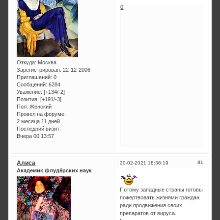
0
Откуда:
Москва
Зарегистрирован
: 22-12-2006
Приглашений:
0
Сообщений:
6284
Уважение:
[+134/-2]
Позитив:
[+191/-3]
Пол:
Женский
Провел на форуме:
2 месяца 11 дней
Последний визит:
Вчера 00:13:57
Алиса
81
20-02-2021 18:36:19
Академик флудёрских наук
Потому западные страны готовы
пожертвовать жизнями граждан
ради продвижения своих
препаратов от вируса.