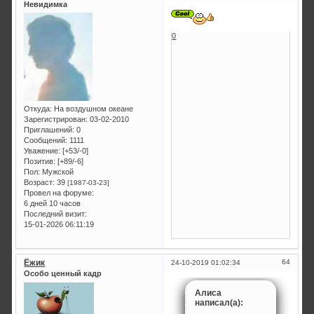
Невидимка
0
Откуда:
На воздушном океане
Зарегистрирован
: 03-02-2010
Приглашений:
0
Сообщений:
1111
Уважение:
[+53/-0]
Позитив:
[+89/-6]
Пол:
Мужской
Возраст:
39
[1987-03-23]
Провел на форуме:
6 дней 10 часов
Последний визит:
15-01-2026 06:11:19
Ёжик
64
24-10-2019 01:02:34
Особо ценный кадр
Алиса
написал(а):