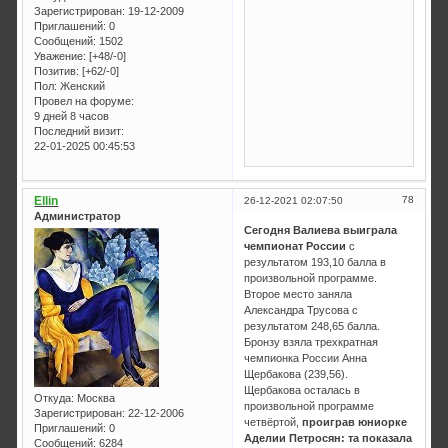
Зарегистрирован
: 19-12-2009
Приглашений:
0
Сообщений:
1502
Уважение:
[+48/-0]
Позитив:
[+62/-0]
Пол:
Женский
Провел на форуме:
9 дней 8 часов
Последний визит:
22-01-2025 00:45:53
Ellin
78
26-12-2021 02:07:50
Администратор
Сегодня Валиева выиграла
чемпионат России
с
результатом 193,10 балла в
произвольной программе.
Второе место заняла
Александра Трусова с
результатом 248,65 балла.
Бронзу взяла трехкратная
чемпионка России Анна
Щербакова (239,56).
Щербакова осталась в
Откуда:
Москва
произвольной программе
Зарегистрирован
: 22-12-2006
четвёртой,
проиграв юниорке
Приглашений:
0
Аделии Петросян: та показала
Сообщений:
6284