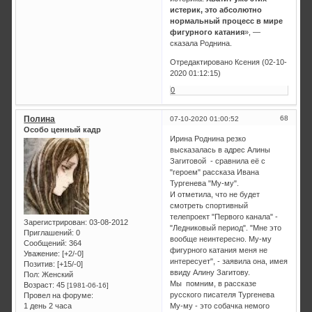
истерик, это абсолютно
нормальный процесс в мире
фигурного катания
», —
сказала Роднина.
Отредактировано Ксения (02-10-
2020 01:12:15)
0
Полина
68
07-10-2020 01:00:52
Особо ценный кадр
Ирина Роднина резко
высказалась в адрес Алины
Загитовой - сравнила её с
"героем" рассказа Ивана
Тургенева "Му-му".
И отметила, что не будет
смотреть спортивный
телепроект "Первого канала" -
Зарегистрирован
: 03-08-2012
"Ледниковый период". "Мне это
Приглашений:
0
вообще неинтересно. Му-му
Сообщений:
364
фигурного катания меня не
Уважение:
[+2/-0]
интересует", - заявила она, имея
Позитив:
[+15/-0]
ввиду Алину Загитову.
Пол:
Женский
Мы помним, в рассказе
Возраст:
45
[1981-06-16]
русского писателя Тургенева
Провел на форуме:
1 день 2 часа
Му-му - это собачка немого