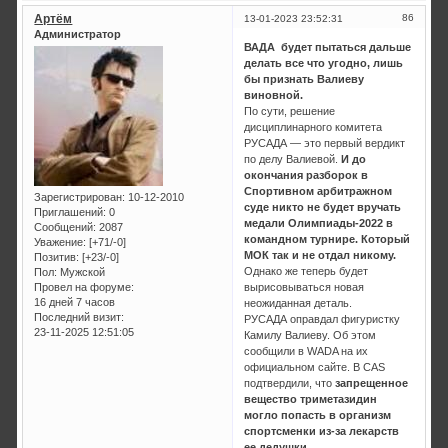
Артём
86
13-01-2023 23:52:31
Администратор
ВАДА будет пытаться дальше
делать все что угодно, лишь
бы признать Валиеву
виновной.
По сути, решение
дисциплинарного комитета
РУСАДА — это первый вердикт
по делу Валиевой.
И до
окончания разборок в
Спортивном арбитражном
Зарегистрирован
: 10-12-2010
суде никто не будет вручать
Приглашений:
0
медали Олимпиады-2022 в
Сообщений:
2087
командном турнире. Который
Уважение:
[+71/-0]
МОК так и не отдал никому.
Позитив:
[+23/-0]
Однако же теперь будет
Пол:
Мужской
Провел на форуме:
вырисовываться новая
16 дней 7 часов
неожиданная деталь.
Последний визит:
РУСАДА оправдал фигуристку
23-11-2025 12:51:05
Камилу Валиеву. Об этом
сообщили в WADA на их
официальном сайте. В CAS
подтвердили, что
запрещенное
вещество триметазидин
могло попасть в организм
спортсменки из-за лекарств
ее дедушки.