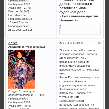
Приглашений:
0
делать прогнозы в
Сообщений:
2087
потенциальном
Уважение:
[+71/-0]
Позитив:
[+23/-0]
судебном деле
Пол:
Мужской
«Туктамышева против
Провел на форуме:
Валиевой».
16 дней 7 часов
Последний визит:
0
23-11-2025 12:51:05
Алиса
88
27-01-2023 22:19:20
Академик флудёрских наук
24 января Роман Костомаров
начал разговаривать. Тогда же
стало известно, что у
пришедшего в сознание
фигуриста уменьшилось
поражение легких, а также спал
отек.
Роман Костомаров находится в
сознании и общается с
родными: в целом состояние
Костомарова не особо
Откуда:
Страна Чудес
изменилось. Главное, что
Зарегистрирован
: 06-11-2009
ухудшения нет»
Приглашений:
0
Костомарову может
Сообщений:
2990
потребоваться операция на
Уважение:
[+69/-0]
сердце: врачи диагностировали