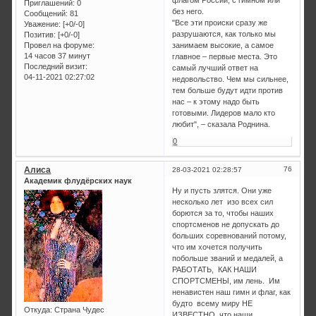
Приглашений:
0
без него.
Сообщений:
81
"Все эти происки сразу же
Уважение:
[+0/-0]
разрушаются, как только мы
Позитив:
[+0/-0]
занимаем высокие, а самое
Провел на форуме:
14 часов 37 минут
главное – первые места. Это
Последний визит:
самый лучший ответ на
04-11-2021 02:27:02
недовольство. Чем мы сильнее,
тем больше будут идти против
нас – к этому надо быть
готовыми. Лидеров мало кто
любит", – сказала Роднина.
0
Алиса
76
28-03-2021 02:28:57
Академик флудёрских наук
Ну и пусть злятся. Они уже
несколько лет изо всех сил
борются за то, чтобы наших
спортсменов не допускать до
больших соревнований потому,
что им хочется получить
побольше званий и медалей, а
РАБОТАТЬ, КАК НАШИ
СПОРТСМЕНЫ, им лень. Им
ненавистен наш гимн и флаг, как
будто всему миру НЕ
Откуда:
Страна Чудес
ИЗВЕСТНО, что наши