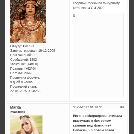
сборной России по фигурному
катанию на ОИ-2022.
0
Откуда:
Россия
Зарегистрирован
: 19-12-2009
Приглашений:
0
Сообщений:
1502
Уважение:
[+48/-0]
Позитив:
[+62/-0]
Пол:
Женский
Провел на форуме:
9 дней 8 часов
Последний визит:
22-01-2025 00:45:53
Marita
83
30-04-2022 01:28:34
Участник
Евгения Медведева начинала
выступать в фигурном
катании под фамилией
Бабасян, но потом взяла