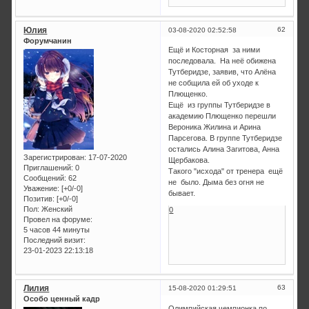
Юлия
62
03-08-2020 02:52:58
Форумчанин
Ещё и Косторная за ними
последовала. На неё обижена
Тутберидзе, заявив, что Алёна
не собщила ей об уходе к
Плющенко.
Ещё из группы Тутберидзе в
академию Плющенко перешли
Вероника Жилина и Арина
Парсегова. В группе Тутберидзе
остались Алина Загитова, Анна
Зарегистрирован
: 17-07-2020
Щербакова.
Приглашений:
0
Такого "исхода" от тренера ещё
Сообщений:
62
не было. Дыма без огня не
Уважение:
[+0/-0]
бывает.
Позитив:
[+0/-0]
Пол:
Женский
0
Провел на форуме:
5 часов 44 минуты
Последний визит:
23-01-2023 22:13:18
Лилия
63
15-08-2020 01:29:51
Особо ценный кадр
Олимпийская чемпионка по