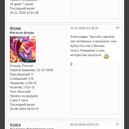
16 дней 7 часов
Последний визит:
23-11-2025 12:51:05
Флора
70
12-10-2020 01:50:51
Магистр флуда
Александра Трусова сделала
три четверных и выиграла этап
Кубка России в Москве.
Она у Плющенко стала
интереснее кататься.
0
Откуда:
Россия
Зарегистрирован
: 22-12-2009
Приглашений:
0
Сообщений:
576
Уважение:
[+35/-0]
Позитив:
[+52/-3]
Пол:
Женский
Провел на форуме:
2 дня 4 часа
Последний визит:
29-08-2024 04:04:47
Алиса
71
02-12-2020 02:07:27
Академик флудёрских наук