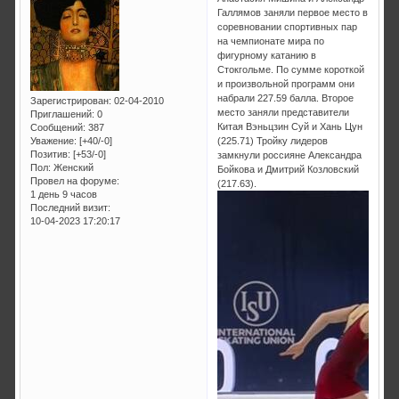
Галлямов заняли первое место в
соревновании спортивных пар
на чемпионате мира по
фигурному катанию в
Стокгольме. По сумме короткой
и произвольной программ они
набрали 227.59 балла. Второе
Зарегистрирован
: 02-04-2010
место заняли представители
Приглашений:
0
Китая Вэньцзин Суй и Хань Цун
Сообщений:
387
Уважение:
[+40/-0]
(225.71) Тройку лидеров
Позитив:
[+53/-0]
замкнули россияне Александра
Пол:
Женский
Бойкова и Дмитрий Козловский
Провел на форуме:
(217.63).
1 день 9 часов
Последний визит:
10-04-2023 17:20:17