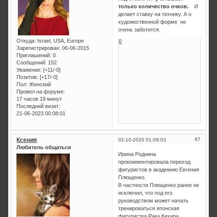
только количество очков.
И
делает ставку на технику. А о
художественной форме не
очень заботится.
Откуда:
Israel, USA, Europe
0
Зарегистрирован
: 06-06-2015
Приглашений:
0
Сообщений:
152
Уважение:
[+11/-0]
Позитив:
[+17/-0]
Пол:
Женский
Провел на форуме:
17 часов 19 минут
Последний визит:
21-06-2023 00:08:01
Ксения
67
02-10-2020 01:09:03
Любитель общаться
Ирина Роднина
прокомментировала переход
фигуристов в академию Евгения
Плющенко.
В частности Плющенко ранее не
исключил, что под его
руководством может начать
тренироваться японская
фигуристка Рика Кихира.