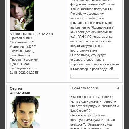
фигурному катанию 2018 года
Алина Загитова поступает в
Российскую академию
народного хозяйства и
государственной службы по
направлению "Журналистика".
Как сообщает официальный
Зарегистрирован
: 28-12-2009
сайт РАНХиГС, спортсменка
Приглашений:
0
оказалась в списке тех, кто
Сообщений:
312
подает документы на
Уважение:
[+32/-0]
поступление в вуз.
Позитив:
[+48/-0]
Она заявила, что будет
Пол:
Женский
осваивать спортивную
Провел на форуме:
1 день 4 часа
журналистику и местает попасть
Последний визит:
в телевизор в роли ведущей.
11-08-2021 03:20:55
0
Сергей
64
18-08-2020 18:55:50
Форумчанин
В межсезонье от Тутберидзе
ушли 7 фигуристов и тренер. А
кто остался рядом с Загитовой и
Щербаковой?
Отсутствие рефлексии –
пожалуй, самая удивительная
реакция Тутберидзе на уход
ведущих фигуристок. Она