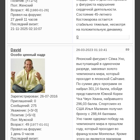
Позитив:
[+71/-0]
у фигуриста нарушение
Пол:
Женский
сердечной деятельности.
Возраст:
46
[1980-01-26]
Состояние 45-летнего
Провел на форуме:
27 дней 11 часов
Костомарова остается
Последний визит:
стабильно тяжелым, несмотря
21-11-2025 02:10:07
на положительную динамику.
0
David
89
26-03-2023 01:10:41
Особо ценный кадр
Японский фигурист Сёма Уно,
выступающий в одиночном
разряде, завоевал золото
чемпионата мира, который
проходит в японской Сайтаме.
По сумме двух программ он
набрал 301,14 балла, обойдя
представителя Южной Кореи
Зарегистрирован
: 26-07-2016
Чха Чжун Хвана, набравшего
Приглашений:
0
296,03 балла. Спортсмен из
Сообщений:
275
США Илья Малинин получил
Уважение:
[+3/-0]
бронзу с 288,44 баллами.
Позитив:
[+5/-0]
Уно также одержал победу на
Пол:
Мужской
чемпионате мира в прошлом
Возраст:
49
[1977-01-01]
году, который проходил во
Провел на форуме:
1 день 0 часов
французском Монпелье. Кроме
Последний визит:
этого он является призером