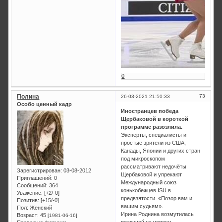
0
Полина
73
26-03-2021 21:50:33
Особо ценный кадр
Иностранцев победа
Щербаковой в короткой
программе разозлила.
Эксперты, специалисты и
простые зрители из США,
Канады, Японии и других стран
под микроскопом
рассматривают недочёты
Зарегистрирован
: 03-08-2012
Щербаковой и упрекают
Приглашений:
0
Международный союз
Сообщений:
364
конькобежцев ISU в
Уважение:
[+2/-0]
предвзятости. «Позор вам и
Позитив:
[+15/-0]
вашим судьям».
Пол:
Женский
Ирина Роднина возмутилась
Возраст:
45
[1981-06-16]
реакцией на успехи