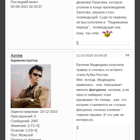
Последний визит:
дворника Герасима, которую
03-08-2021 02:33:37
утопили в конце произведения.
Загитова решила стать
телеведущей. Судя по первому
её выступпленю в "Ледниковом
период" , телеведущая она
пока так себе.
0
Артём
69
11-10-2020 03:06:00
Администратор
Евгения Медведева получила
травму и снялась со второго
этапа Кубка России.
Мне всегда Медведева
нравилась - она показывает
именно
фигурное
катание, а не
просто набирает очки
прыжками. Но теперь уже это
катание становится не столько
фигурное, сколько силовое -
Зарегистрирован
: 10-12-2010
главное прыжки. И это уже не
Приглашений:
0
интересно.
Сообщений:
2087
Уважение:
[+71/-0]
0
Позитив:
[+23/-0]
Пол:
Мужской
Провел на форуме: