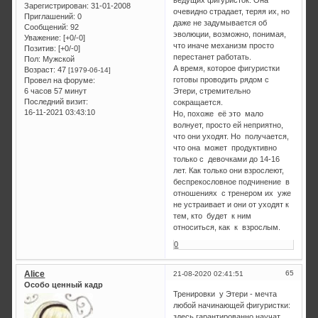
Зарегистрирован
: 31-01-2008
очевидно страдает, теряя их, но
Приглашений:
0
даже не задумывается об
Сообщений:
92
эволюции, возможно, понимая,
Уважение:
[+0/-0]
что иначе механизм просто
Позитив:
[+0/-0]
перестанет работать.
Пол:
Мужской
А время, которое фигуристки
Возраст:
47
[1979-06-14]
готовы проводить рядом с
Провел на форуме:
6 часов 57 минут
Этери, стремительно
Последний визит:
сокращается.
16-11-2021 03:43:10
Но, похоже её это мало
волнует, просто ей неприятно,
что они уходят. Но получается,
что она может продуктивно
только с девочками до 14-16
лет. Как только они взрослеют,
беспрекословное подчинение в
отношениях с тренером их уже
не устраивает и они от уходят к
тем, кто будет к ним
относиться, как к взрослым.
0
Alice
65
21-08-2020 02:41:51
Особо ценный кадр
Тренировки у Этери - мечта
любой начинающей фигуристки:
здесь гарантированно научат