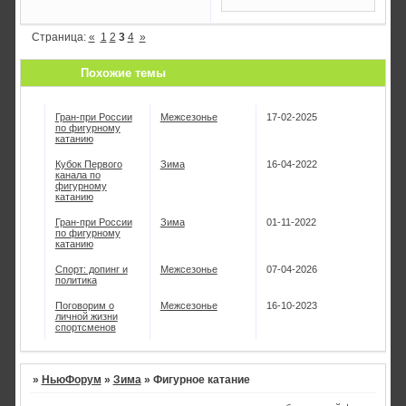
Страница:
«
1
2
3
4
»
Похожие темы
Гран-при России
Межсезонье
17-02-2025
по фигурному
катанию
Кубок Первого
Зима
16-04-2022
канала по
фигурному
катанию
Гран-при России
Зима
01-11-2022
по фигурному
катанию
Спорт: допинг и
Межсезонье
07-04-2026
политика
Поговорим о
Межсезонье
16-10-2023
личной жизни
спортсменов
»
НьюФорум
»
Зима
»
Фигурное катание