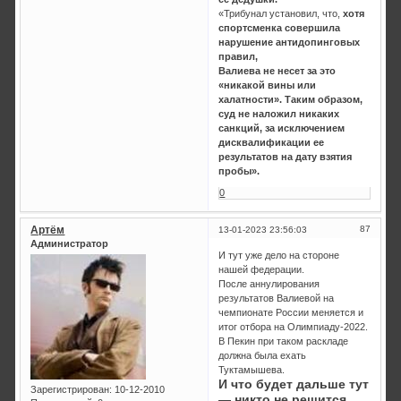
«Трибунал установил, что,
хотя
спортсменка совершила
нарушение антидопинговых
правил,
Валиева не несет за это
«никакой вины или
халатности». Таким образом,
суд не наложил никаких
санкций, за исключением
дисквалификации ее
результатов на дату взятия
пробы».
0
Артём
87
13-01-2023 23:56:03
Администратор
И тут уже дело на стороне
нашей федерации.
После аннулирования
результатов Валиевой на
чемпионате России меняется и
итог отбора на Олимпиаду-2022.
В Пекин при таком раскладе
должна была ехать
Туктамышева.
И что будет дальше тут
Зарегистрирован
: 10-12-2010
— никто не решится