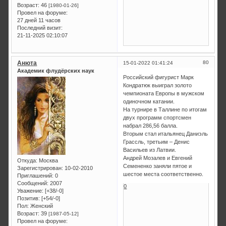
Возраст:
46
[1980-01-26]
Провел на форуме:
27 дней 11 часов
Последний визит:
21-11-2025 02:10:07
Анюта
80
15-01-2022 01:41:24
Академик флудёрских наук
Российский фигурист Марк
Кондратюк выиграл золото
чемпионата Европы в мужском
одиночном катании.
На турнире в Таллине по итогам
двух программ спортсмен
набрал 286,56 балла.
Вторым стал итальянец Даниэль
Грассль, третьим – Денис
Васильев из Латвии.
Андрей Мозалев и Евгений
Откуда:
Москва
Семененко заняли пятое и
Зарегистрирован
: 10-02-2010
шестое места соответственно.
Приглашений:
0
Сообщений:
2007
0
Уважение:
[+38/-0]
Позитив:
[+54/-0]
Пол:
Женский
Возраст:
39
[1987-05-12]
Провел на форуме: