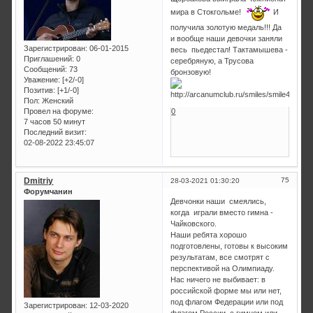
мира в Стокгольме!
И
получила золотую медаль!!! Да
и вообще наши девочки заняли
Зарегистрирован
: 06-01-2015
весь пьедестал! Тактамышева -
Приглашений:
0
серебряную, а Трусова
Сообщений:
73
бронзовую!
Уважение:
[+2/-0]
Позитив:
[+1/-0]
Пол:
Женский
Провел на форуме:
0
7 часов 50 минут
Последний визит:
02-08-2022 23:45:07
Dmitriy
75
28-03-2021 01:30:20
Форумчанин
Девчонки наши смеялись,
когда играли вместо гимна -
Чайковского.
Наши ребята хорошо
подготовлены, готовы к высоким
результатам, все смотрят с
перспективой на Олимпиаду.
Нас ничего не выбивает: в
российской форме мы или нет,
под флагом Федерации или под
Зарегистрирован
: 12-03-2020
флагом России, с гимном или