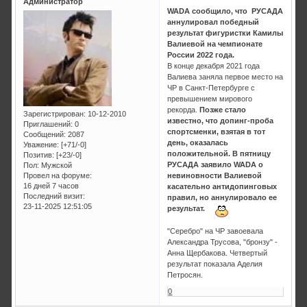
Администратор
WADA сообщило, что РУСАДА
аннулировал победный
результат фигуристки Камилы
Валиевой на чемпионате
России 2022 года.
В конце декабря 2021 года
Валиева заняла первое место на
ЧР в Санкт-Петербурге с
превышением мирового
рекорда.
Позже стало
Зарегистрирован
: 10-12-2010
известно, что допинг-проба
Приглашений:
0
спортсменки, взятая в тот
Сообщений:
2087
день, оказалась
Уважение:
[+71/-0]
положительной. В пятницу
Позитив:
[+23/-0]
РУСАДА заявило WADA о
Пол:
Мужской
Провел на форуме:
невиновности Валиевой
16 дней 7 часов
касательно антидопинговых
Последний визит:
правил, но аннулировало ее
23-11-2025 12:51:05
результат.
"Серебро" на ЧР завоевала
Александра Трусова, "бронзу" -
Анна Щербакова. Четвертый
результат показала Аделия
Петросян.
0