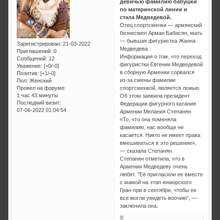
девичью фамилию бабушки
по материнской линии и
стала Медведевой.
Отец спортсменки — армянский
бизнесмен Арман Бабасян, мать
— бывшая фигуристка Жанна
Зарегистрирован
: 21-03-2022
Медведева .
Приглашений:
0
Информация о том, что переход
Сообщений:
12
фигуристки Евгении Медведевой
Уважение:
[+0/-0]
в сборную Армении сорвался
Позитив:
[+1/-0]
из-за смены фамилии
Пол:
Женский
Провел на форуме:
спортсменкой, является ложью.
1 час 43 минуты
Об этом заявила президент
Последний визит:
Федерации фигурного катания
07-06-2022 01:04:54
Армении Мелания Степанян.
«То, что она поменяла
фамилию, нас вообще не
касается. Никто не имеет права
вмешиваться в это решение»,
— сказала Степанян.
Степанян отметила, что в
Армении Медведеву очень
любят. "Её пригласили ее вместе
с мамой на этап юниорского
Гран-при в сентябре, чтобы ее
все могли увидеть воочию", —
заключила она.
0