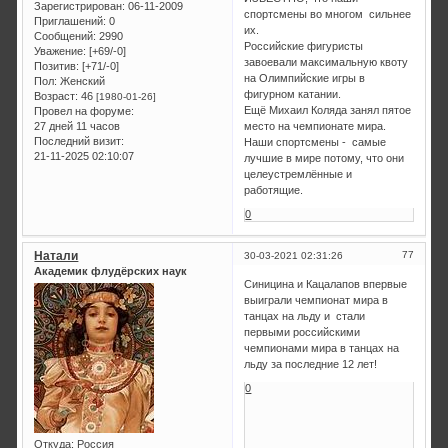
Зарегистрирован
: 06-11-2009
спортсмены во многом сильнее
Приглашений:
0
их.
Сообщений:
2990
Российские фигуристы
Уважение:
[+69/-0]
завоевали максимальную квоту
Позитив:
[+71/-0]
на Олимпийские игры в
Пол:
Женский
фигурном катании.
Возраст:
46
[1980-01-26]
Ещё Михаил Коляда занял пятое
Провел на форуме:
27 дней 11 часов
место на чемпионате мира.
Последний визит:
Наши спортсмены - самые
21-11-2025 02:10:07
лучшие в мире потому, что они
целеустремлённые и
работящие.
0
Натали
77
30-03-2021 02:31:26
Академик флудёрских наук
Синицина и Кацалапов впервые
выиграли чемпионат мира в
танцах на льду и стали
первыми российскими
чемпионами мира в танцах на
льду за последние 12 лет!
0
Откуда:
Россия