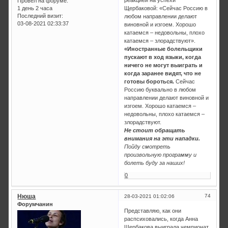
Провел на форуме:
1 день 2 часа
Щербаковой: «Сейчас Россию в
Последний визит:
любом направлении делают
03-08-2021 02:33:37
виновной и изгоем. Хорошо
катаемся – недовольны, плохо
катаемся – злорадствуют».
«Иностранные болельщики
пускают в ход языки, когда
ничего не могут выиграть и
когда заранее видят, что не
готовы бороться.
Сейчас
Россию буквально в любом
направлении делают виновной и
изгоем. Хорошо катаемся –
недовольны, плохо катаемся –
злорадствуют.
Не стоит обращать
внимания на эти нападки.
Пойду смотреть
произвольную программу и
болеть буду за наших!
0
Нюша
74
28-03-2021 01:02:06
Форумчанин
Представляю, как они
распсиховались, когда Анна
Щербакова выиграла чемпионат