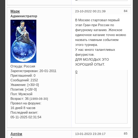
Марк
84
23-10-2022 00:21:39
Администратор
В Москве стартовал первый
этап Гран-при России по
фигурному катанию. Женское
одиночное катание точно можно
назвать главным событием
этого турнира.
У нас много талантливых
фигуристов.
ДЛЯ МОЛОДЫХ ЭТО
ХОРОШИЙ ОПЫТ.
Откуда:
Россия
Зарегистрирован
: 20-01-2011
0
Приглашений:
0
Сообщений:
2152
Уважение:
[+30/-0]
Позитив:
[+18/-0]
Пол:
Мужской
Возраст:
36
[1989-08-30]
Провел на форуме:
16 дней 8 часов
Последний визит:
05-11-2025 02:31:54
Артём
85
13-01-2023 23:28:17