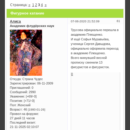
Страница:
«
1
2
3
4
»
Фигурное катание
Алиса
61
07-06-2020 21:52:09
Академик флудёрских наук
Трусова официально перешла в
академию Плющенко.
И ещё Софья Муравьёва,
ученица Сергея Давыдова,
официально оформила переход
в академию Плющенко.
Всего минувшей весной
прописку сменили 13
фигуристов и фигуристок.
0
Откуда:
Страна Чудес
Зарегистрирован
: 06-11-2009
Приглашений:
0
Сообщений:
2990
Уважение:
[+69/-0]
Позитив:
[+71/-0]
Пол:
Женский
Возраст:
46
[1980-01-26]
Провел на форуме:
27 дней 11 часов
Последний визит:
21-11-2025 02:10:07