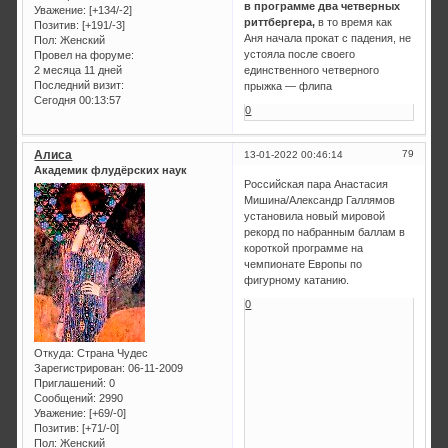
в программе два четверных
Уважение:
[+134/-2]
риттбергера,
в то время как
Позитив:
[+191/-3]
Аня начала прокат с падения, не
Пол:
Женский
устояла после своего
Провел на форуме:
единственного четверного
2 месяца 11 дней
Последний визит:
прыжка — флипа
Сегодня 00:13:57
0
Алиса
79
13-01-2022 00:46:14
Академик флудёрских наук
Российская пара Анастасия
Мишина/Александр Галлямов
установила новый мировой
рекорд по набранным баллам в
короткой программе на
чемпионате Европы по
фигурному катанию.
0
Откуда:
Страна Чудес
Зарегистрирован
: 06-11-2009
Приглашений:
0
Сообщений:
2990
Уважение:
[+69/-0]
Позитив:
[+71/-0]
Пол:
Женский