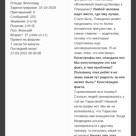
Откуда:
Волгоград
«Возможный переход Кихиры к
Зарегистрирован
: 15-10-2018
Плющенко?
Любой человек
Приглашений:
0
ищет место, где ему лучше.
Сообщений:
153
Стало быть, Плющенко может
Уважение:
[+1/-0]
предложить что-то более
Позитив:
[+0/-0]
интересное фигуристам, а
Пол:
Женский
самое главное — родителям,
Возраст:
37
[1988-10-17]
потому что некоторые
Провел на форуме:
спортсмены еще
7 часов 54 минуты
несовершеннолетние. Я не
Последний визит:
знаю, плюс это или минус.
17-03-2022 00:30:08
Катастрофы нет, скандала нет.
Мы констатируем это как
факт, в чем проблема?
Половину этих ребят я не
знаю, какая тут радость за них
может быть? Констатация
факта.
Соревнования все покажут!
Сколько людей тренировалось у
той же Тарасовой? Никакой
катастрофы нет. Мы же не
волновались, что Тарасова
готовила нам конкурентов. Когда
Медведева уехала
тренироваться к другому
тренеру, то началась какая-то
истерика!
Хватит уже этих