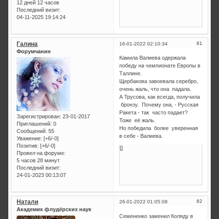
12 дней 12 часов
Последний визит:
04-11-2025 19:14:24
Галина
81
16-01-2022 02:10:34
Форумчанин
Камила Валиева одержала
победу на чемпионате Европы в
Таллине.
Щербакова завоевала серебро,
очень жаль, что она падала.
А Трусова, как всегда, получила
бронзу. Почему она, - Русская
Ракета - так часто падает?
Зарегистрирован
: 23-01-2017
Тоже её жаль.
Приглашений:
0
Но победила более уверенная
Сообщений:
55
в себе - Валиева.
Уважение:
[+6/-0]
Позитив:
[+6/-0]
0
Провел на форуме:
5 часов 28 минут
Последний визит:
24-01-2023 00:13:07
Натали
82
26-01-2022 01:05:08
Академик флудёрских наук
Семененко заменил Коляду в