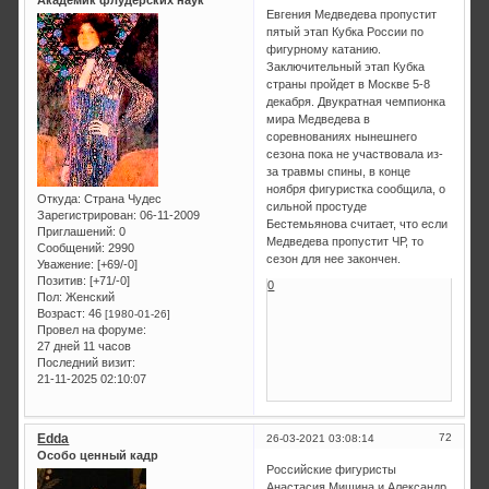
Евгения Медведева пропустит
пятый этап Кубка России по
фигурному катанию.
Заключительный этап Кубка
страны пройдет в Москве 5-8
декабря. Двукратная чемпионка
мира Медведева в
соревнованиях нынешнего
сезона пока не участвовала из-
за травмы спины, в конце
ноября фигуристка сообщила, о
Откуда:
Страна Чудес
сильной простуде
Зарегистрирован
: 06-11-2009
Бестемьянова считает, что если
Приглашений:
0
Медведева пропустит ЧР, то
Сообщений:
2990
сезон для нее закончен.
Уважение:
[+69/-0]
Позитив:
[+71/-0]
0
Пол:
Женский
Возраст:
46
[1980-01-26]
Провел на форуме:
27 дней 11 часов
Последний визит:
21-11-2025 02:10:07
Edda
72
26-03-2021 03:08:14
Особо ценный кадр
Российские фигуристы
Анастасия Мишина и Александр