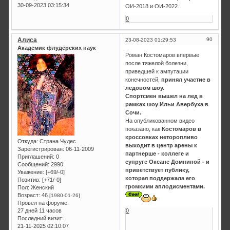
30-09-2023 03:15:34
ОИ-2018 и ОИ-2022.
0
Алиса
90
23-08-2023 01:29:53
Академик флудёрских наук
Роман Костомаров впервые
после тяжелой болезни,
приведшей к ампутации
конечностей,
принял участие в
ледовом шоу.
Спортсмен вышел на лед в
рамках шоу Ильи Авербуха в
Сочи.
На опубликованном видео
показано, как
Костомаров в
кроссовках неторопливо
Откуда:
Страна Чудес
выходит в центр арены к
Зарегистрирован
: 06-11-2009
партнерше - коллеге и
Приглашений:
0
супруге Оксане Домниной - и
Сообщений:
2990
приветствует публику,
Уважение:
[+69/-0]
которая поддержала его
Позитив:
[+71/-0]
громкими аплодисментами.
Пол:
Женский
Возраст:
46
[1980-01-26]
Провел на форуме:
0
27 дней 11 часов
Последний визит:
21-11-2025 02:10:07