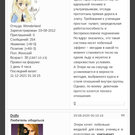
идеальной технике и
ультрапрыжкам, отсюда
протоптана прямая дорога в
элиту. Требования к ученицам
простые: талант, запредельная
Откуда:
Wonderland
работоспособность и
Зарегистрирован
: 03-08-2012
беспрекословное подчинение.
Приглашений:
0
Но вдруг оказалось, что такая
Сообщений:
254
система несет побочный
Уважение:
[+8/-0]
эффект – звездам в какой-то
Позитив:
[+40/-3]
момент становится тесно на
Пол:
Женский
одном льду и неуютно в
Возраст:
38
[1987-10-13]
Провел на форуме:
сверхжестких условиях.
1 день 4 часа
А Этери ни на секунду не
Последний визит:
усомневается в верности
11-12-2021 01:16:15
методик, выбранного курса и
стиля отношений внутри группы.
Однако, по моему девочкам
протсто хочется теплого
отношения.
0
Dolly
66
25-08-2020 00:10:19
Любитель общаться
Этери хочет побольше
медалей для своих учениц и в
подготовке их
учитывает