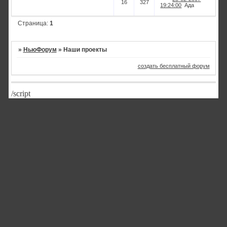
16
327
19:24:00
Ада
Страница:
1
»
НьюФорум
»
Наши проекты
создать бесплатный форум
/script