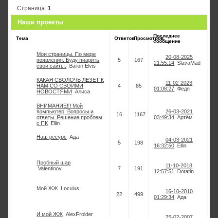
Страница:
1
Наши проекты
Последнее
Тема
Ответов
Просмотров
сообщение
Мои страницы. По мере
20-08-2025
появления. Буду пиарить
5
167
21:55:14
SlavaMad
свои сайты.
Baron Elvis
КАКАЯ СВОЛОЧЬ ЛЕЗЕТ К
11-02-2023
НАМ СО СВОИМИ
4
85
01:08:27
Федя
НОВОСТЯМИ
Алиса
ВНИМАНИЕ!!! Мой
Компьютер. Вопросы и
26-03-2021
16
1167
ответы. Решение проблем
03:49:34
Артём
с ПК
Ellin
Наш ресурс
Ада
04-03-2021
5
198
16:32:50
Ellin
Пробный шар
11-10-2018
Valentinov
7
191
12:57:51
Dotatin
Мой ЖЖ
Loculus
16-10-2010
22
499
01:29:34
Ада
И мой ЖЖ
AlexFrolder
25-02-2007