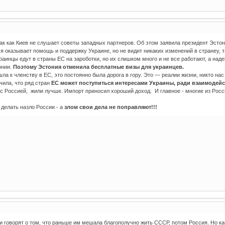
так как Киев не слушает советы западных партнеров. Об этом заявила президент Эсто
я оказывает помощь и поддержку Украине, но не видит никаких изменений в странеу,
краинцы едут в страны ЕС на зароботки, но их слишком много и не все работают, а на
онии.
Поэтому Эстония отменила бесплатные визы для украинцев.
шла к членству в ЕС, это постоянно была дорога в гору. Это — реалии жизни, никто н
чила, что ряд стран
ЕС может поступиться интересами Украины, ради взаимодейс
 с Россией, жили лучше. Импорт приносил хороший доход. И главное - многие из Рос
делать назло России - а
злом свои дела не поправляют!!!
и говорят о том, что раньше им мешала благополучно жить СССР, потом Россия. Но как