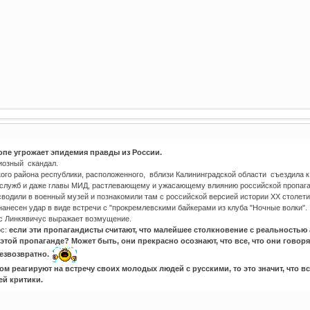
опе угрожает эпидемия правды из России.
иозный скандал.
кого района республики, расположенного, вблизи Калининградской области съездила к
цслужб и даже главы МИД, растлевающему и ужасающему влиянию российской пропаг
 сводили в военный музей и познакомили там с российской версией истории XX столети
нанесен удар в виде встречи с "прокремлевскими байкерами из клуба "Ночные волки".
с Линкявичус выражает возмущение.
ос:
если эти пропагандисты считают, что малейшее столкновение с реальностью 
 этой пропаганде? Может быть, они прекрасно осознают, что все, что они говор
езвозвратно.
 реагируют на встречу своих молодых людей с русскими, то это значит, что все
й критики.