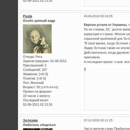
02-08-2021 02:13:16
Paula
26-09-2019 00:24:05
Особо ценный кадр
Европа устала от Украины
, 
По ее словам, ЕС долгое врем
коррупции в стране. Многие у
серьезной проблемой для Эст
"В своё время, когда Эстония 
Лидер Эстонии также не исклю
Действительно, когда дружили
Откуда:
Рига
приезжали.
Зарегистрирован
: 01-08-2012
А последнее время стали все 
Приглашений:
0
0
Сообщений:
207
Уважение:
[+6/-0]
Позитив:
[+3/-0]
Пол:
Женский
Возраст:
50
[1976-04-02]
Провел на форуме:
18 часов 1 минуту
Последний визит:
02-08-2021 02:13:16
Зеленин
07-12-2020 02:11:25
Любитель общаться
Часто жители стран Прибалтик