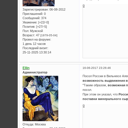
0
Зарегистрирован
: 06-08-2012
Приглашений:
0
Сообщений:
374
Уважение:
[+22/-0]
Позитив:
[+27/-5]
Пол:
Мужской
Возраст:
47
[1979-05-04]
Провел на форуме:
1 день 12 часов
Последний визит:
25-11-2025 13:30:14
Ellin
16-06-2017 23:26:46
Администратор
Посол России в Вильнюсе Але
возможность выдвижения в
"Таким образом,
возможная п
посол.
При этом он указал, что
Росси
поставки минерального сыр
0
Откуда:
Москва