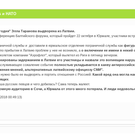
А и НАТО
годня" Элла Таранова выдворена из Латвии.
ференцию Балтийского форума, который пройдет 22 октября в Юрмале, участники вст
раничной службы и доставили в юрмальское отделение пограничной службы как
фигур
 по прибытии в Латвию проблем у нее не возникло, а
о включении ее имени в некий с
олетом компании "Аэрофлот", который вылетел из Риги в пятницу вечером.
кированы задержанием в Латвии его участницы и назвали это вопиющим наруш
заслуживающее сожаление событие
полностью укладывается в канву антироссийск
жения мнений, альтернативных латвийскому официозу СМИ".
 нужно было ее выдворять и портить отношения с Россией.
Какой вред она могла н
лящих
.
ша русских певцов и чего добилась? Сама теперь жалеет.
омную аудиторию в Сочи, а Юрмала от этого много потеряла. И люди недоволь
2018 00:49:13)