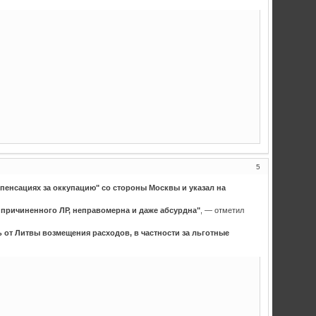
5
енсациях за оккупацию" со стороны Москвы и указал на
 причиненного ЛР, неправомерна и даже абсурдна"
, — отметил
 от Литвы возмещения расходов, в частности за льготные