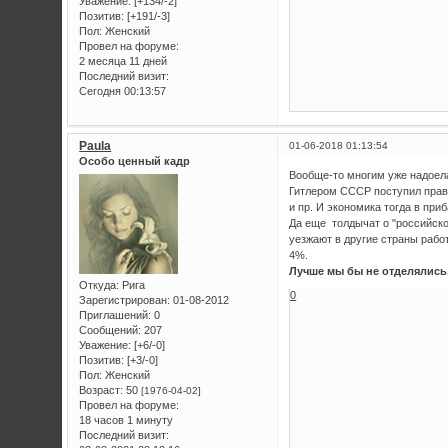
Уважение:
[+134/-2]
Позитив:
[+191/-3]
Пол:
Женский
Провел на форуме:
2 месяца 11 дней
Последний визит:
Сегодня 00:13:57
Paula
01-06-2018 01:13:54
Особо ценный кадр
Вообще-то многим уже надоела
Гитлером СССР поступил прав
и пр. И экономика тогда в пр
Да еще толдычат о "российско
уезжают в другие страны работ
4%.
Лучше мы бы не отделялись
Откуда:
Рига
0
Зарегистрирован
: 01-08-2012
Приглашений:
0
Сообщений:
207
Уважение:
[+6/-0]
Позитив:
[+3/-0]
Пол:
Женский
Возраст:
50
[1976-04-02]
Провел на форуме:
18 часов 1 минуту
Последний визит: