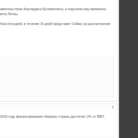
равительством Альгирдаса Буткявичюса, и поручила ему временно
ента Литвы.
 Конституцией, в течение 15 дней представит Сейму на рассмотрение
3
 2018 году финансирование обороны страны достигнет 2% от ВВП,