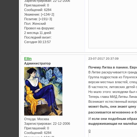
Зарегистрирован
: 22-12-2006
Приглашений:
0
Сообщений:
6284
Уважение:
[+134/-2]
Позитив:
[+191/-3]
Пол:
Женский
Провел на форуме:
2 месяца 11 дней
Последний визит:
Сегодня 00:13:57
Ellin
23-07-2017 20:37:09
Администратор
Почему Литва в панике. Евр
В Литве раскручивается гранд
Группа подростков из Плунгес
версии местных властей, спе
В частности, литовских детей
Но мало этого: молодежи был 
Теперь глава МИД Литвы Лина
Возникает естественный вопр
может быть, они знают цену
рассеивается мгновенно и б
И
если они подобным образом
Откуда:
Москва
Зарегистрирован
: 22-12-2006
выдерживающая ни малейше
Приглашений:
0
0
Сообщений:
6284