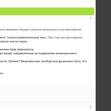
1
речи намерены обсудить вопросы безопасности на европейском
анта "списка нежелательных лиц".
При этом при прохождении
писок она не знала.
ением прав журналиста.
их акций, направленных на подавление инакомыслия и
анести Латвии? Инакомыслие вообще всегда должно быть. И у
ны.
2