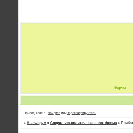
Форум
Привет, Гость!
Войдите
или
зарегистрируйтесь
.
»
НьюФорум
»
Социально-политическая платформа
»
Прибал