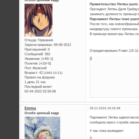
Правительство Литвы ушло в
Президент Литвы Даля Грибаус
занимать должность премьер-м
Парламент Литвы тоже ушел 
После того, как новоизбранны
кандидатуру нового премьера.
В премьер-министры Литвы ск
Откуда:
Германия
.
Зарегистрирован
: 09-09-2012
Приглашений:
0
Отредактировано Frater (15-11
Сообщений:
392
0
Уважение:
[+45/-1]
Позитив:
[+10/-0]
Пол:
Мужской
Возраст:
42
[1983-10-21]
Провел на форуме:
1 день 21 час
Последний визит:
02-04-2022 02:56:08
Emma
26-11-2016 18:26:38
Особо ценный кадр
Парламент Литвы единогласно 
сообщила пресс-служба законо
У нас пока выжидают.
0